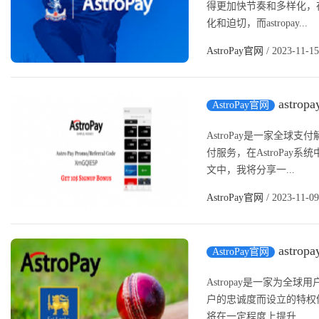
得更加快节奏和多样化，
化和迫切，而astropay...
AstroPay官网
/ 2023-11-15
ast
AstroPay官网
AstroPay是一家全
付服务，在AstroPa
文中，我将分享一...
AstroPay官网
/ 2023-11-09
ast
AstroPay官网
Astropay是一家为
户的忠诚度而设立的特权
将在一定程度上提升...