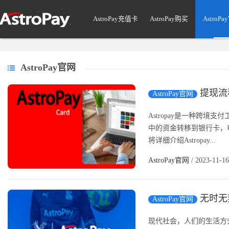
AstroPay充值卡
AstroPay购买
AstroP
AstroPay官网
提现流
AstroPay官网
支付
Astropay是一种跨境
中的资金转移到银行卡，
将详细介绍Astropay...
AstroPay官网
/ 2023-11-16
无时无
AstroPay官网
受消
现代社会，人们的生活方