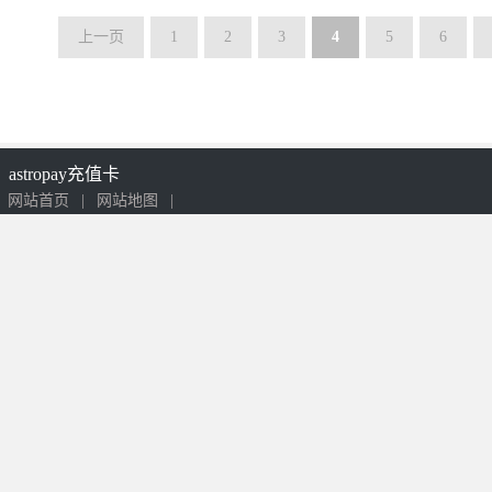
上一页
1
2
3
4
5
6
astropay充值卡
网站首页
|
网站地图
|