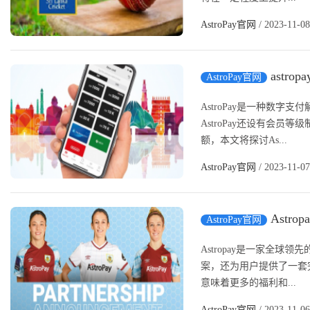
AstroPay官网
/ 2023-11-08
ast
AstroPay官网
AstroPay是一种数
AstroPay还设有会
额，本文将探讨As...
AstroPay官网
/ 2023-11-07
Ast
AstroPay官网
秘
Astropay是一家全
案，还为用户提供了一套完
意味着更多的福利和...
AstroPay官网
/ 2023-11-06