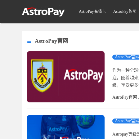
AstroPay充值卡
AstroPay购买
AstroPay官网
AstroPay官
作为一种全球
迎，随着越来越
级，享受更多会
AstroPay官网
AstroPay官
Astrop