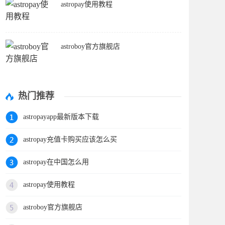
astropay使用教程
astroboy官方旗舰店
热门推荐
astropayapp最新版本下载
astropay充值卡购买应该怎么买
astropay在中国怎么用
astropay使用教程
astroboy官方旗舰店