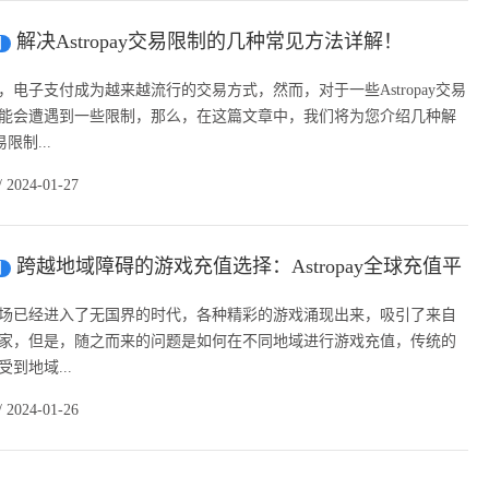
解决Astropay交易限制的几种常见方法详解！
网
，电子支付成为越来越流行的交易方式，然而，对于一些Astropay交易
能会遭遇到一些限制，那么，在这篇文章中，我们将为您介绍几种解
易限制...
/ 2024-01-27
跨越地域障碍的游戏充值选择：Astropay全球充值平
网
场已经进入了无国界的时代，各种精彩的游戏涌现出来，吸引了来自
家，但是，随之而来的问题是如何在不同地域进行游戏充值，传统的
到地域...
/ 2024-01-26