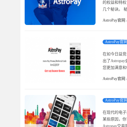
的权益和特权
几个秘诀。 秘诀
AstroPay官网
AstroPay官
惠！
在如今日益竞
出了Astr
您更加满意和畅
AstroPay官网
AstroPay官
在现代的电子
某些原因，你
Astropay交