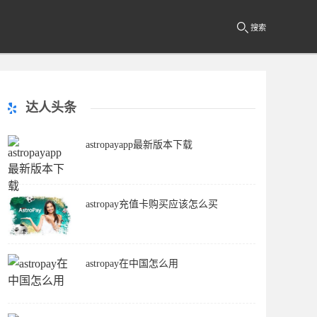
搜索
达人头条
astropayapp最新版本下载
astropay充值卡购买应该怎么买
astropay在中国怎么用